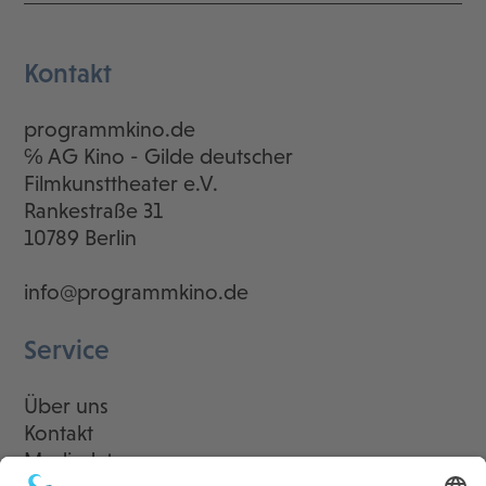
Kontakt
programmkino.de
℅ AG Kino - Gilde deutscher
Filmkunsttheater e.V.
Rankestraße 31
10789 Berlin
info@programmkino.de
Service
Über uns
Kontakt
Mediadaten