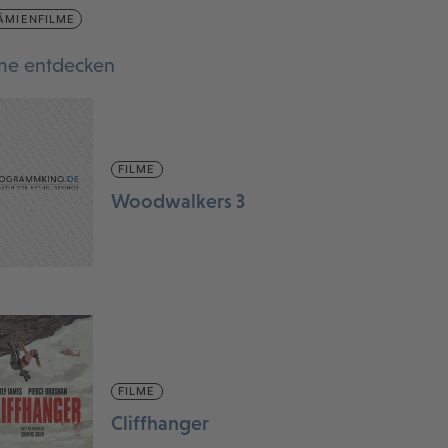
ÄMIENFILME
lme entdecken
FILME
Woodwalkers 3
FILME
Cliffhanger