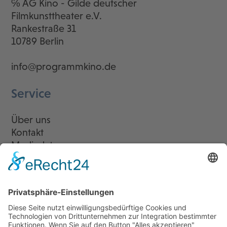
℅ AG Kino - Gilde deutscher
Filmkunsttheater e.V.
Rankestraße 31
10789 Berlin
info@programmkino.de
Service
Über uns
Kontakt
Mediadaten
Newsletter
LogIn
Legal
Impressum