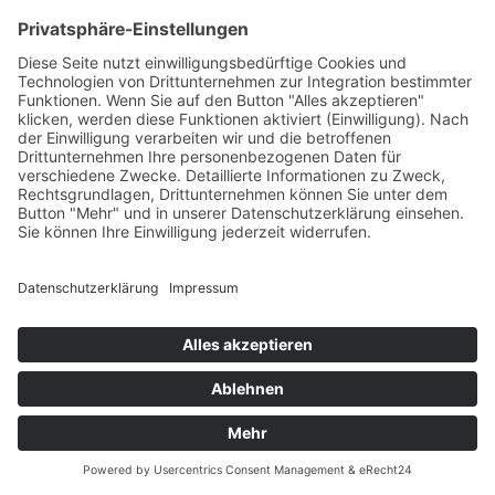
anonymisierter Form in den Server-Logs
gespeichert wird. Der Bildserver von
eRecht24 befindet sich in Deutschland
bei einem deutschen Anbieter. Das
Banner selbst wird ausschließlich von
Usercentrics zur Verfügung gestellt.Der
Einsatz von Usercentrics erfolgt, um die
gesetzlich vorgeschriebenen
Einwilligungen für den Einsatz
bestimmter Technologien einzuholen.
Rechtsgrundlage hierfür ist Art. 6 Abs. 1
lit. c DSGVO.
Auftragsverarbeitung
Wir haben einen Vertrag über
Auftragsverarbeitung (AVV) zur Nutzung
des oben genannten Dienstes
geschlossen. Hierbei handelt es sich um