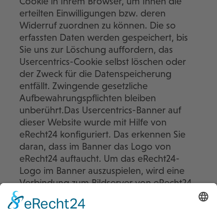
Cookie in Ihrem Browser, um Ihnen die
erteilten Einwilligungen bzw. deren
Widerruf zuordnen zu können. Die so
erfassten Daten werden gespeichert, bis
Sie uns zur Löschung auffordern, das
Usercentrics-Cookie selbst löschen oder
der Zweck für die Datenspeicherung
entfällt. Zwingende gesetzliche
Aufbewahrungspflichten bleiben
unberührt.Das Usercentrics-Banner auf
dieser Website wurde mit Hilfe von
eRecht24 konfiguriert. Das erkennen Sie
daran, dass im Banner das Logo von
eRecht24 auftaucht. Um das eRecht24-
Logo im Banner auszuspielen, wird eine
Verbindung zum Bildserver von eRecht24
hergestellt. Hierbei wird auch die IP-
Adresse übertragen, die jedoch nur in