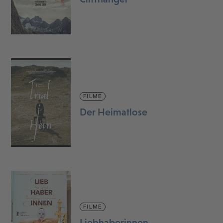
FILME
Der Heimatlose
FILME
Liebhaberinnen