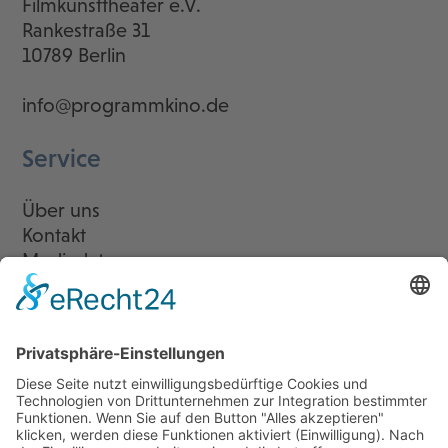
Filmkunsttheater e.V.
Rankestraße 31
10789 Berlin
info@programmkino.de
Service
Über uns
Kontakt
Mediadaten
Newsletter
LogIn
Legal
Impressum
Datenschutzerklärung