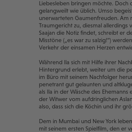
Liebesleben bringen möchte. Doch de
gelangweilt wie üblich. Umso begeist
unerwarteten Gaumenfreuden. Am näc
Traumgericht zu, diesmal allerdings v
Saajan die Notiz findet, schreibt er
Misstöne („es war zu salzig!“) werde
Verkehr der einsamen Herzen entwic
Während Ila sich mit Hilfe ihrer Nach
Hintergrund erlebt, weiter um die p
im Büro mit seinem Nachfolger her
penetrant gut gelaunten und altklu
als Ila in der Wäsche des Ehemann
der Witwer vom aufdringlichen Asla
also, dass sich die Köchin und ihr gr
Dem in Mumbai und New York lebende
mit seinem ersten Spielfilm, den er v