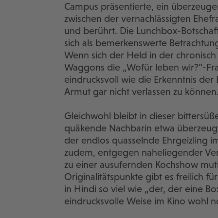
Campus präsentierte, ein überzeuge
zwischen der vernachlässigten Ehefr
und berührt. Die Lunchbox-Botschaf
sich als bemerkenswerte Betrachtung
Wenn sich der Held in der chronisch 
Waggons die „Wofür leben wir?“-Frag
eindrucksvoll wie die Erkenntnis de
Armut gar nicht verlassen zu können
Gleichwohl bleibt in dieser bitter
quäkende Nachbarin etwa überzeugt 
der endlos quasselnde Ehrgeizling im
zudem, entgegen naheliegender Ver
zu einer ausufernden Kochshow muti
Originalitätspunkte gibt es freilich f
in Hindi so viel wie „der, der eine Bo
eindrucksvolle Weise im Kino wohl n