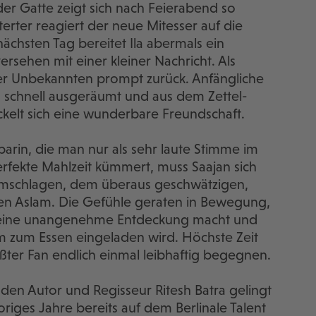
r Gatte zeigt sich nach Feierabend so
erter reagiert der neue Mitesser auf die
hsten Tag bereitet Ila abermals ein
ersehen mit einer kleiner Nachricht. Als
 der Unbekannten prompt zurück. Anfängliche
n schnell ausgeräumt und aus dem Zettel-
kelt sich eine wunderbare Freundschaft.
barin, die man nur als sehr laute Stimme im
erfekte Mahlzeit kümmert, muss Saajan sich
umschlagen, dem überaus geschwätzigen,
gen Aslam. Die Gefühle geraten in Bewegung,
s eine unangenehme Entdeckung macht und
m zum Essen eingeladen wird. Höchste Zeit
ößter Fan endlich einmal leibhaftig begegnen.
n Autor und Regisseur Ritesh Batra gelingt
origes Jahre bereits auf dem Berlinale Talent