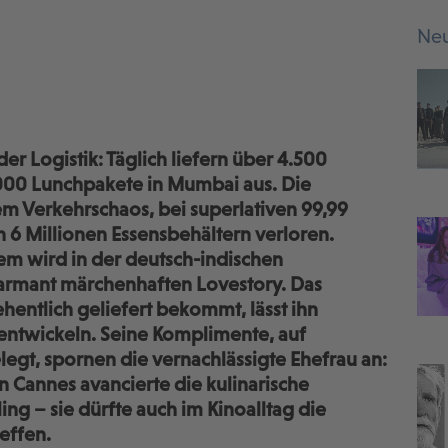
Neu
er Logistik: Täglich liefern über 4.500
000 Lunchpakete in Mumbai aus. Die
hem Verkehrschaos, bei superlativen 99,99
on 6 Millionen Essensbehältern verloren.
em wird in der deutsch-indischen
armant märchenhaften Lovestory. Das
hentlich geliefert bekommt, lässt ihn
entwickeln. Seine Komplimente, auf
legt, spornen die vernachlässigte Ehefrau an:
 Cannes avancierte die kulinarische
ng – sie dürfte auch im Kinoalltag die
effen.