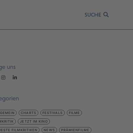
SUCHE
ge uns
egorien
LGEMEIN
CHARTS
FESTIVALS
FILME
MKRITIK
JETZT IM KINO
ESTE FILMKRITIKEN
NEWS
PRÄMIENFILME