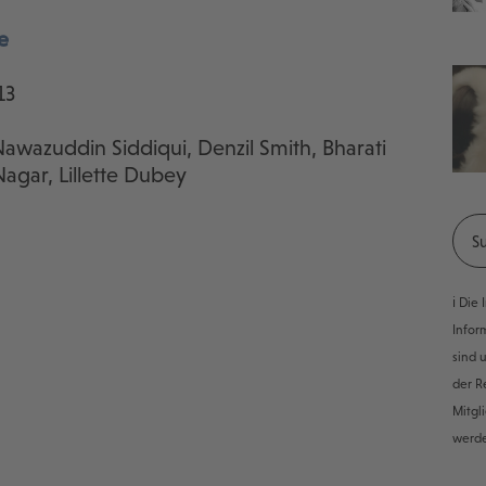
e
13
 Nawazuddin Siddiqui, Denzil Smith, Bharati
Nagar, Lillette Dubey
ℹ️ Di
Infor
sind 
der R
Mitgl
werd