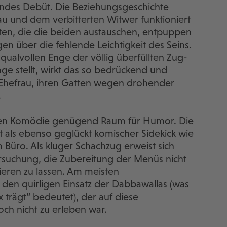
ndes Debüt. Die Beziehungsgeschichte
au und dem verbitterten Witwer funktioniert
ten, die die beiden austauschen, entpuppen
en über die fehlende Leichtigkeit des Seins.
qualvollen Enge der völlig überfüllten Zug-
e stellt, wirkt das so bedrückend und
r Ehefrau, ihren Gatten wegen drohender
.
süßen Komödie genügend Raum für Humor. Die
als ebenso geglückt komischer Sidekick wie
 Büro. Als kluger Schachzug erweist sich
suchung, die Zubereitung der Menüs nicht
eren zu lassen. Am meisten
ür den quirligen Einsatz der Dabbawallas (was
x trägt“ bedeutet), der auf diese
och nicht zu erleben war.