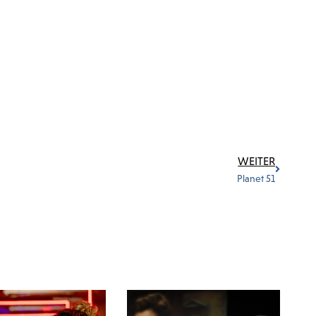
WEITER
Planet 51