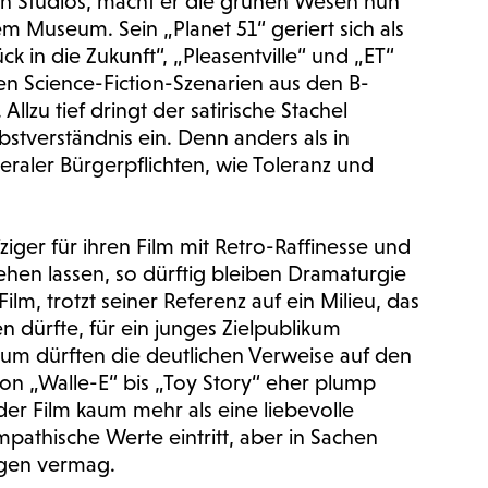
on Studios, macht er die grünen Wesen nun
 Museum. Sein „Planet 51“ geriert sich als
ck in die Zukunft“, „Pleasentville“ und „ET“
den Science-Fiction-Szenarien aus den B-
llzu tief dringt der satirische Stachel
lbstverständnis ein. Denn anders als in
beraler Bürgerpflichten, wie Toleranz und
iger für ihren Film mit Retro-Raffinesse und
tehen lassen, so dürftig bleiben Dramaturgie
lm, trotzt seiner Referenz auf ein Milieu, das
 dürfte, für ein junges Zielpublikum
um dürften die deutlichen Verweise auf den
on „Walle-E“ bis „Toy Story“ eher plump
 der Film kaum mehr als eine liebevolle
mpathische Werte eintritt, aber in Sachen
ugen vermag.