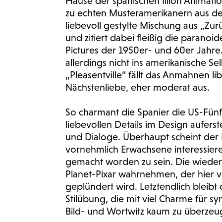
Hause der spanischen Illion Animati
zu echten Musteramerikanern aus dem
liebevoll gestylte Mischung aus „Zurü
und zitiert dabei fleißig die paranoi
Pictures der 1950er- und 60er Jahre. A
allerdings nicht ins amerikanische Se
„Pleasentville“ fällt das Anmahnen li
Nächstenliebe, eher moderat aus.
So charmant die Spanier die US-Fünfz
liebevollen Details im Design aufers
und Dialoge. Überhaupt scheint der Fi
vornehmlich Erwachsene interessieren
gemacht worden zu sein. Die wieder
Planet-Pixar wahrnehmen, der hier v
geplündert wird. Letztendlich bleibt
Stilübung, die mit viel Charme für sy
Bild- und Wortwitz kaum zu überze