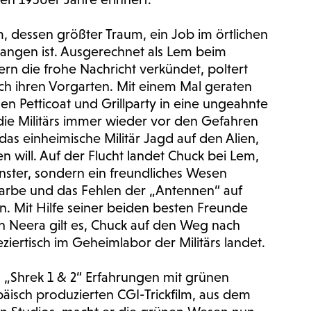
, dessen größter Traum, ein Job im örtlichen
gangen ist. Ausgerechnet als Lem beim
rn die frohe Nachricht verkündet, poltert
rch ihren Vorgarten. Mit einem Mal geraten
n Petticoat und Grillparty in eine ungeahnte
ie Militärs immer wieder vor den Gefahren
as einheimische Militär Jagd auf den Alien,
 will. Auf der Flucht landet Chuck bei Lem,
onster, sondern ein freundliches Wesen
 Farbe und das Fehlen der „Antennen“ auf
en. Mit Hilfe seiner beiden besten Freunde
Neera gilt es, Chuck auf den Weg nach
iertisch im Geheimlabor der Militärs landet.
on „Shrek 1 & 2“ Erfahrungen mit grünen
sch produzierten CGI-Trickfilm, aus dem