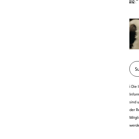
ℹ️ Di
Infor
sind 
der R
Mitgl
werd