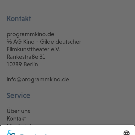
Kontakt
programmkino.de
℅ AG Kino - Gilde deutscher
Filmkunsttheater e.V.
Rankestraße 31
10789 Berlin
info@programmkino.de
Service
Über uns
Kontakt
Mediadaten
Newsletter