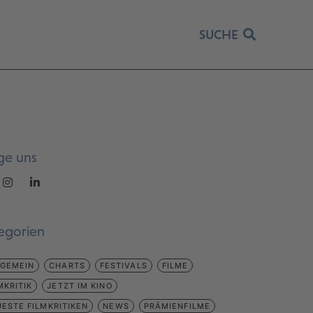
SUCHE
ge uns
egorien
LGEMEIN
CHARTS
FESTIVALS
FILME
MKRITIK
JETZT IM KINO
ESTE FILMKRITIKEN
NEWS
PRÄMIENFILME