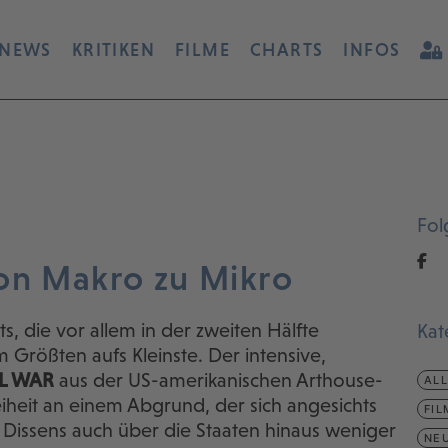
NEWS
KRITIKEN
FILME
CHARTS
INFOS
Fol
on Makro zu Mikro
, die vor allem in der zweiten Hälfte
Kat
rößten aufs Kleinste. Der intensive,
IL WAR
aus der US-amerikanischen Arthouse-
AL
iheit an einem Abgrund, der sich angesichts
FIL
 Dissens auch über die Staaten hinaus weniger
NEU