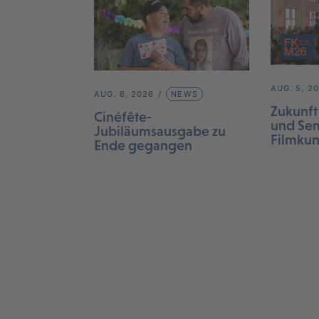
AUG. 5, 2
AUG. 6, 2026
NEWS
Zukunft
Cinéfête-
und Sem
Jubiläumsausgabe zu
Filmku
Ende gegangen