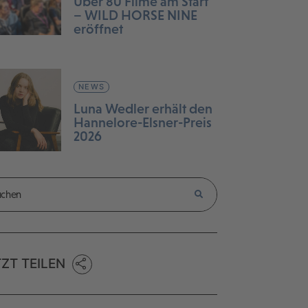
Über 80 Filme am Start
– WILD HORSE NINE
eröffnet
NEWS
Luna Wedler erhält den
Hannelore-Elsner-Preis
2026
TZT TEILEN