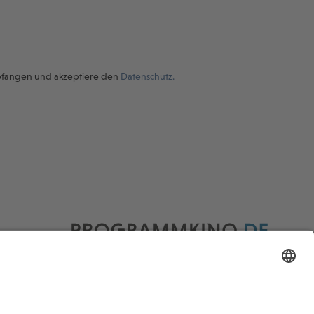
pfangen und akzeptiere den
Datenschutz.
Programmkino.de richtet sich an Film- und
Kinobegeisterte jeden Geschlechts. Zur besseren
Lesbarkeit haben wir uns aber entschlossen, auf