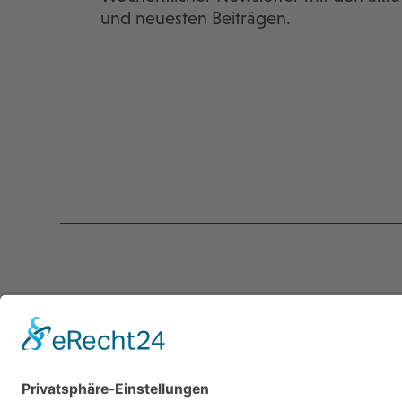
und neuesten Beiträgen.
Kontakt
Servic
programmkino.de
Über un
℅ AG Kino - Gilde deutscher
Kontakt