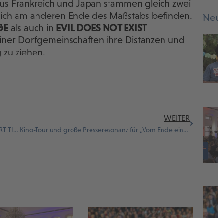
 Aus Frankreich und Japan stammen gleich zwei
sich am anderen Ende des Maßstabs befinden.
Neu
GE
als auch in
EVIL DOES NOT EXIST
ner Dorfgemeinschaften ihre Distanzen und
 zu ziehen.
WEITER
FFA zeichnet fünf Filme mit dem Kurzfilmpreis SHORT TIGER 2024 aus
Kino-Tour und große Presseresonanz für „Vom Ende eines Zeitalters“