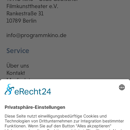
Filmkunsttheater e.V.
Rankestraße 31
10789 Berlin
info@programmkino.de
Service
Über uns
Kontakt
Mediadaten
Newsletter
LogIn
Legal
Impressum