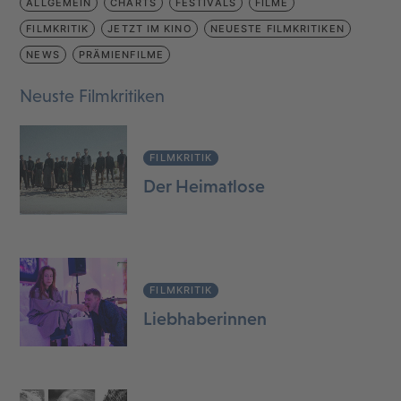
ALLGEMEIN
CHARTS
FESTIVALS
FILME
FILMKRITIK
JETZT IM KINO
NEUESTE FILMKRITIKEN
NEWS
PRÄMIENFILME
Neuste Filmkritiken
FILMKRITIK
Der Heimatlose
FILMKRITIK
Liebhaberinnen