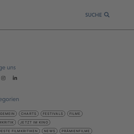
SUCHE
ge uns
egorien
LGEMEIN
CHARTS
FESTIVALS
FILME
MKRITIK
JETZT IM KINO
ESTE FILMKRITIKEN
NEWS
PRÄMIENFILME