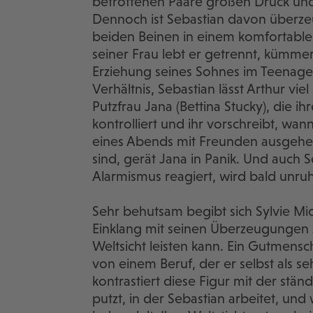
betroffenen Paare großen Druck und 
Dennoch ist Sebastian davon überzeug
beiden Beinen in einem komfortablen
seiner Frau lebt er getrennt, kümme
Erziehung seines Sohnes im Teenager
Verhältnis, Sebastian lässt Arthur vie
Putzfrau Jana (Bettina Stucky), die i
kontrolliert und ihr vorschreibt, wan
eines Abends mit Freunden ausgehe
sind, gerät Jana in Panik. Und auch S
Alarmismus reagiert, wird bald unruh
Sehr behutsam begibt sich Sylvie Mic
Einklang mit seinen Überzeugungen zu
Weltsicht leisten kann. Ein Gutmensc
von einem Beruf, der er selbst als 
kontrastiert diese Figur mit der stän
putzt, in der Sebastian arbeitet, und