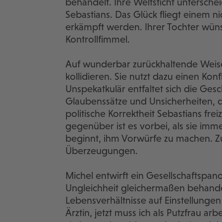
behandelt. Ihre Weltsticht untersch
Sebastians. Das Glück fliegt einem ni
erkämpft werden. Ihrer Tochter wüns
Kontrollfimmel.
Auf wunderbar zurückhaltende Weise 
kollidieren. Sie nutzt dazu einen Konfl
Unspekatkulär entfaltet sich die Gesc
Glaubenssätze und Unsicherheiten, d
politische Korrektheit Sebastians frei
gegenüber ist es vorbei, als sie im
beginnt, ihm Vorwürfe zu machen. Z
Überzeugungen.
Michel entwirft ein Gesellschaftspa
Ungleichheit gleichermaßen behandelt.
Lebensverhältnisse auf Einstellunge
Ärztin, jetzt muss ich als Putzfrau ar