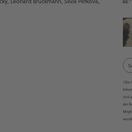
ucky, Leonard Bruckmann, Silvia Petkova,
ℹ️ Di
Infor
sind 
der R
Mitgl
werd