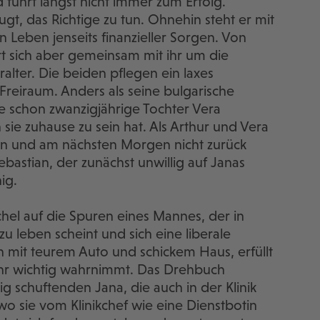
führt längst nicht immer zum Erfolg.
t, das Richtige zu tun. Ohnehin steht er mit
 Leben jenseits finanzieller Sorgen. Von
rt sich aber gemeinsam mit ihr um die
alter. Die beiden pflegen ein laxes
l Freiraum. Anders als seine bulgarische
hre schon zwanzigjährige Tochter Vera
n sie zuhause zu sein hat. Als Arthur und Vera
n und am nächsten Morgen nicht zurück
ebastian, der zunächst unwillig auf Janas
ig.
hel auf die Spuren eines Mannes, der in
 leben scheint und sich eine liberale
h mit teurem Auto und schickem Haus, erfüllt
sehr wichtig wahrnimmt. Das Drehbuch
dig schuftenden Jana, die auch in der Klinik
 wo sie vom Klinikchef wie eine Dienstbotin