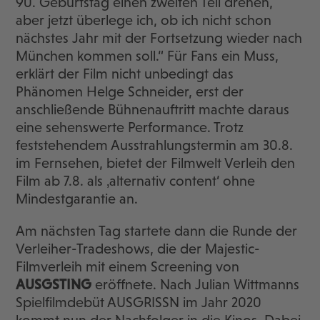
90. Geburtstag einen zweiten Teil drehen,
aber jetzt überlege ich, ob ich nicht schon
nächstes Jahr mit der Fortsetzung wieder nach
München kommen soll.“ Für Fans ein Muss,
erklärt der Film nicht unbedingt das
Phänomen Helge Schneider, erst der
anschließende Bühnenauftritt machte daraus
eine sehenswerte Performance. Trotz
feststehendem Ausstrahlungstermin am 30.8.
im Fernsehen, bietet der Filmwelt Verleih den
Film ab 7.8. als ‚alternativ content‘ ohne
Mindestgarantie an.
Am nächsten Tag startete dann die Runde der
Verleiher-Tradeshows, die der Majestic-
Filmverleih mit einem Screening von
AUSGSTING
eröffnete. Nach Julian Wittmanns
Spielfilmdebüt AUSGRISSN im Jahr 2020
kommt nun der Nachfolger in die Kinos. Dabei