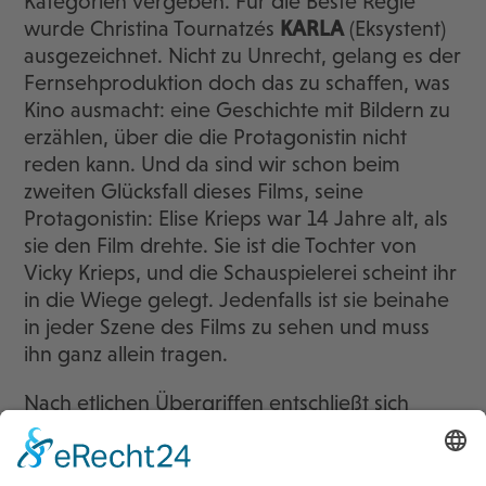
Kategorien vergeben. Für die Beste Regie
wurde Christina Tournatzés
KARLA
(Eksystent)
ausgezeichnet. Nicht zu Unrecht, gelang es der
Fernsehproduktion doch das zu schaffen, was
Kino ausmacht: eine Geschichte mit Bildern zu
erzählen, über die die Protagonistin nicht
reden kann. Und da sind wir schon beim
zweiten Glücksfall dieses Films, seine
Protagonistin: Elise Krieps war 14 Jahre alt, als
sie den Film drehte. Sie ist die Tochter von
Vicky Krieps, und die Schauspielerei scheint ihr
in die Wiege gelegt. Jedenfalls ist sie beinahe
in jeder Szene des Films zu sehen und muss
ihn ganz allein tragen.
Nach etlichen Übergriffen entschließt sich
Klara, ihren gewalttätigen Vater anzuzeigen.
Auf dem Polizeirevier will sie ihn aber nicht als
Täter benennen, und als die Polizeibeamten