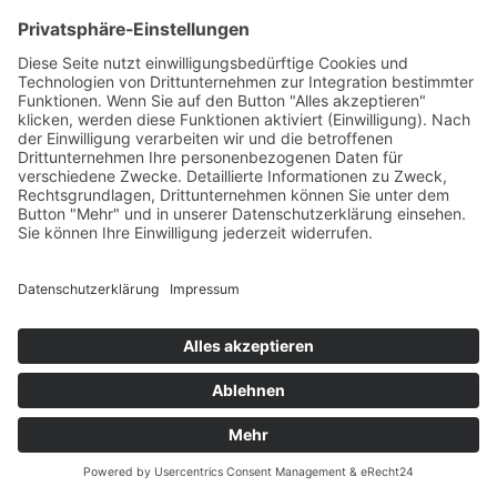
sie nach Hause schicken wollen, pocht sie auf
ihr Recht und verlangt nach einem Richter.
Doch auch dem will sie Ross und Reiter nicht
nennen. Es sind die sechziger Jahre, und von
solchen Fällen hat man zwar schon gehört,
aber vor Gericht landen sie in der Regel nicht.
Dafür gibt es zu wenig Fakten und schon gar
keine Beweise. Die Hartnäckigkeit des
Mädchens beeindruckt jedoch den Richter,
und irgendwann beginnt er ihr zu glauben.
Karla kann über viele Dinge, die sie beklagt,
nicht reden, die Stimme versagt, Tränen
kullern über ihr Gesicht oder eine Panikattacke
lässt sie Reißaus nehmen. Ganz allmählich
entwickelt der Richter eine
Kommunikationsmethode, die eine
Verständigung zwischen den beiden
ermöglicht. Doch vor Gericht wird ihm all das