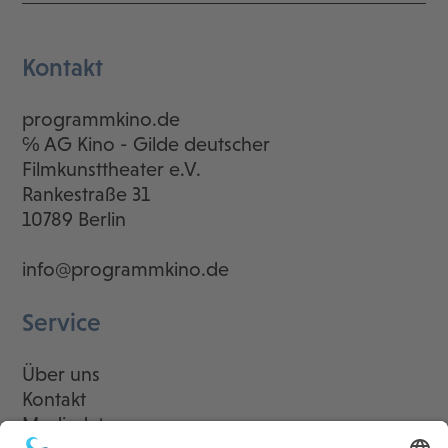
Kontakt
programmkino.de
℅ AG Kino - Gilde deutscher
Filmkunsttheater e.V.
Rankestraße 31
10789 Berlin
info@programmkino.de
Service
Über uns
Kontakt
Mediadaten