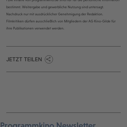
ℹ️ Die Inhalte von programmkino.de sind nur für die persönliche Information
bestimmt. Weitergabe und gewerbliche Nutzung sind untersagt.
Nachdruck nur mit ausdrücklicher Genehmigung der Redaktion.
Filmkritiken dürfen ausschließlich von Mitgliedern der AG Kino-Gilde für
ihre Publikationen verwendet werden.
JETZT TEILEN
Programmkino Newsletter