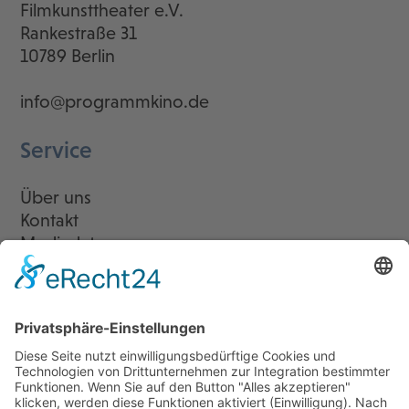
Filmkunsttheater e.V.
Rankestraße 31
10789 Berlin
info@programmkino.de
Service
Über uns
Kontakt
Mediadaten
Newsletter
LogIn
Legal
Impressum
Datenschutzerklärung