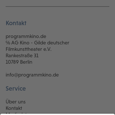
Kontakt
programmkino.de
℅ AG Kino - Gilde deutscher
Filmkunsttheater e.V.
Rankestraße 31
10789 Berlin
info@programmkino.de
Service
Über uns
Kontakt
Mediadaten