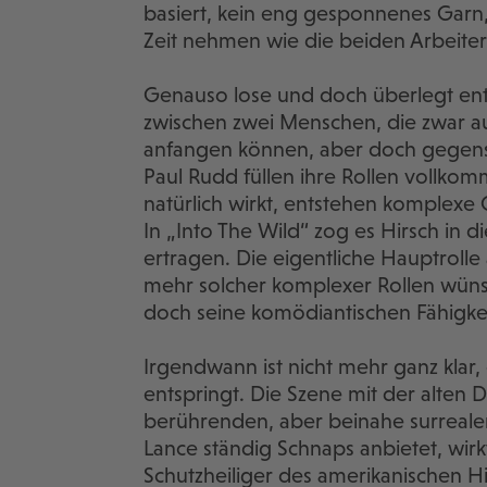
basiert, kein eng gesponnenes Garn,
Zeit nehmen wie die beiden Arbeiter
Genauso lose und doch überlegt ent
zwischen zwei Menschen, die zwar au
anfangen können, aber doch gegense
Paul Rudd füllen ihre Rollen vollko
natürlich wirkt, entstehen komplexe 
In „Into The Wild“ zog es Hirsch in di
ertragen. Die eigentliche Hauptrol
mehr solcher komplexer Rollen wünsc
doch seine komödiantischen Fähigkeit
Irgendwann ist nicht mehr ganz klar, 
entspringt. Die Szene mit der alte
berührenden, aber beinahe surrealen
Lance ständig Schnaps anbietet, wirkt
Schutzheiliger des amerikanischen H