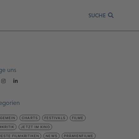
SUCHE
ge uns
egorien
LGEMEIN
CHARTS
FESTIVALS
FILME
MKRITIK
JETZT IM KINO
ESTE FILMKRITIKEN
NEWS
PRÄMIENFILME