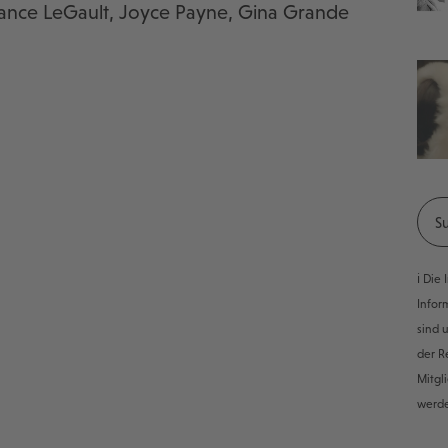
 Lance LeGault, Joyce Payne, Gina Grande
ℹ️ Di
Infor
sind 
der R
Mitgl
werd