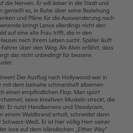
 die Nerven. Er will lieber in die Stadt und
 genießt es, in Ruhe über seine Beziehung
denken und Pläne für die Auswanderung nach
enende bringt Lance allerdings nicht den
 auf eine alte Frau trifft, die in den
auses nach ihrem Leben sucht. Später läuft
ahrer über den Weg. Als Alvin erfährt, dass
orgt das nicht unbedingt für bessere
ruder.
reen! Der Ausflug nach Hollywood war in
er mit dem beinahe schmerzhaft albernen
ch einen empfindlichen Flop. Man spürt
chatmet, seine kreativen Muskeln streckt, die
kt. Er nutzt Handkamera und Steadycam,
 von einem Waldbrand erholt, schneidet dann
 Schwarz-Weiß. Er ist hier völlig Herr seiner
, der lose auf dem isländischen „Either Way“