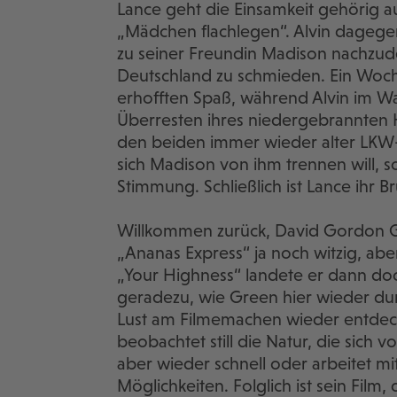
Lance geht die Einsamkeit gehörig auf
„Mädchen flachlegen“. Alvin dagegen
zu seiner Freundin Madison nachzu
Deutschland zu schmieden. Ein Woch
erhofften Spaß, während Alvin im Wald
Überresten ihres niedergebrannten H
den beiden immer wieder alter LKW-F
sich Madison von ihm trennen will, s
Stimmung. Schließlich ist Lance ihr B
Willkommen zurück, David Gordon G
„Ananas Express“ ja noch witzig, ab
„Your Highness“ landete er dann do
geradezu, wie Green hier wieder dur
Lust am Filmemachen wieder entdec
beobachtet still die Natur, die sich
aber wieder schnell oder arbeitet mit
Möglichkeiten. Folglich ist sein Film