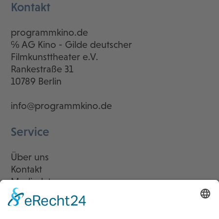
Kontakt
programmkino.de
℅ AG Kino - Gilde deutscher
Filmkunsttheater e.V.
Rankestraße 31
10789 Berlin
info@programmkino.de
Service
Über uns
Kontakt
Mediadaten
Newsletter
LogIn