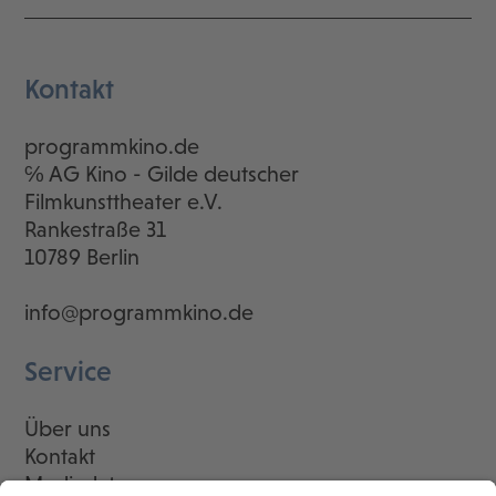
Kontakt
programmkino.de
℅ AG Kino - Gilde deutscher
Filmkunsttheater e.V.
Rankestraße 31
10789 Berlin
info@programmkino.de
Service
Über uns
Kontakt
Mediadaten