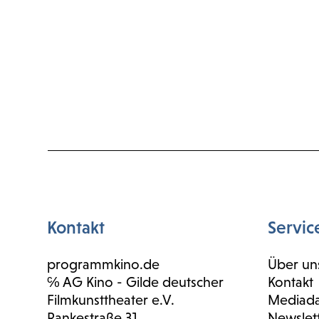
Kontakt
Servic
programmkino.de
Über un
℅ AG Kino - Gilde deutscher
Kontakt
Filmkunsttheater e.V.
Mediad
Rankestraße 31
Newslet