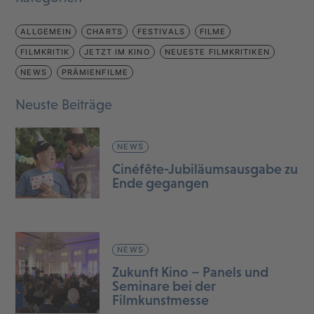
ALLGEMEIN
CHARTS
FESTIVALS
FILME
FILMKRITIK
JETZT IM KINO
NEUESTE FILMKRITIKEN
NEWS
PRÄMIENFILME
Neuste Beiträge
NEWS
Cinéfête-Jubiläumsausgabe zu
Ende gegangen
NEWS
Zukunft Kino – Panels und
Seminare bei der
Filmkunstmesse