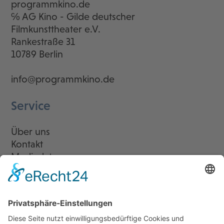
programmkino.de
℅ AG Kino - Gilde deutscher
Filmkunsttheater e.V.
Rankestraße 31
10789 Berlin
info@programmkino.de
Service
Über uns
Kontakt
Mediadaten
Newsletter
LogIn
Legal