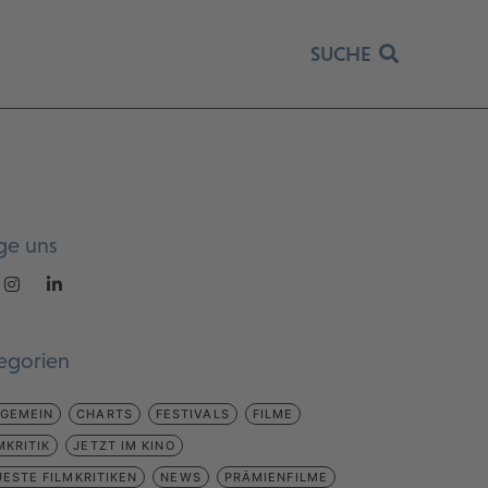
SUCHE
ge uns
egorien
LGEMEIN
CHARTS
FESTIVALS
FILME
MKRITIK
JETZT IM KINO
ESTE FILMKRITIKEN
NEWS
PRÄMIENFILME