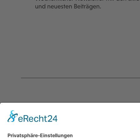
und neuesten Beiträgen.
Kontakt
Servic
programmkino.de
Über un
℅ AG Kino - Gilde deutscher
Kontakt