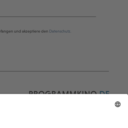
pfangen und akzeptiere den
Datenschutz.
Programmkino.de richtet sich an Film- und
Kinobegeisterte jeden Geschlechts. Zur besseren
Lesbarkeit haben wir uns aber entschlossen, auf