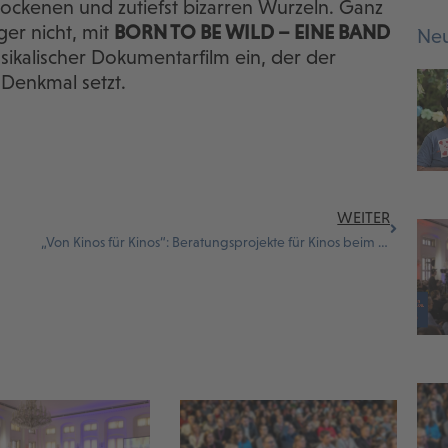
rockenen und zutiefst bizarren Wurzeln. Ganz
ger nicht, mit
BORN TO BE WILD – EINE BAND
Neu
usikalischer Dokumentarfilm ein, der der
Denkmal setzt.
WEITER
„Von Kinos für Kinos“: Beratungsprojekte für Kinos beim Filmfest München vorgestellt