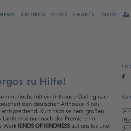
NEWS
KRITIKEN
FILME
CHARTS
INFOS
Fol
rgos zu Hilfe!
ommerlochs tritt ein Arthouse-Darling nach
Kat
beschert den deutschen Arthouse-Kinos
n entsprechend. Kurz nach seinem großen
AL
s Lanthimos nun nach der Premiere im
FIL
he Werk
KINDS OF KINDNESS
auf uns los und
NEU