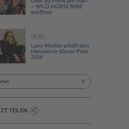
Über 80 Filme am Start
– WILD HORSE NINE
eröffnet
NEWS
Luna Wedler erhält den
Hannelore-Elsner-Preis
2026
TZT TEILEN