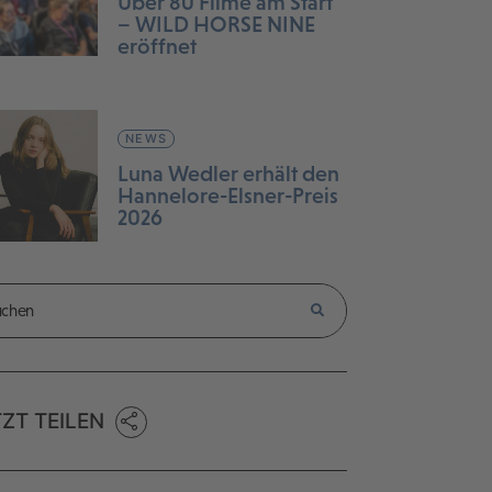
Über 80 Filme am Start
– WILD HORSE NINE
eröffnet
NEWS
Luna Wedler erhält den
Hannelore-Elsner-Preis
2026
TZT TEILEN