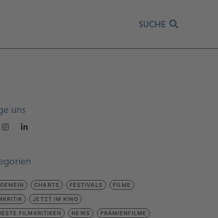
SUCHE
ge uns
egorien
LGEMEIN
CHARTS
FESTIVALS
FILME
MKRITIK
JETZT IM KINO
ESTE FILMKRITIKEN
NEWS
PRÄMIENFILME