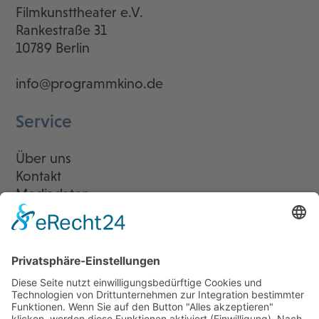
Filmkunsttheater e.V.
Rankestraße 31
10789 Berlin
info@programmkino.de
Service
Über uns
Kontakt
Mediadaten
Newsletter
LogIn
Legal
Impressum