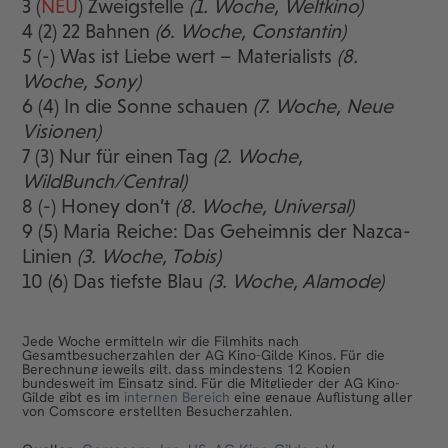
3 (
NEU
) Zweigstelle
(1. Woche, Weltkino)
4 (2) 22 Bahnen
(6. Woche, Constantin)
5 (-) Was ist Liebe wert – Materialists
(8.
Woche, Sony)
6 (4) In die Sonne schauen
(7. Woche, Neue
Visionen)
7 (3) Nur für einen Tag
(2. Woche,
WildBunch/Central)
8 (-) Honey don’t
(8. Woche, Universal)
9 (5) Maria Reiche: Das Geheimnis der Nazca-
Linien
(3. Woche, Tobis)
10 (6) Das tiefste Blau
(3. Woche, Alamode)
Jede Woche ermitteln wir die Filmhits nach
Gesamtbesucherzahlen der AG Kino-Gilde Kinos.
Für die
Berechnung jeweils gilt, dass mindestens 12 Kopien
bundesweit im Einsatz sind.
Für die Mitglieder der
AG Kino-
Gilde
gibt es im
internen Bereich
eine genaue Auflistung aller
von Comscore erstellten Besucherzahlen.