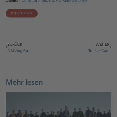
Quellen:
Comscore, Inc. US
,
AG Kino-Gilde e.V.
DOWNLOAD
ZURÜCK
WEITER
A Missing Part
Truth or Dare
Mehr lesen