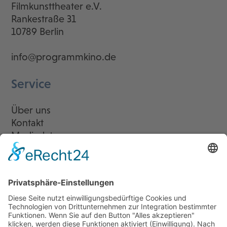
Filmkunsttheater e.V.
Rankestraße 31
10789 Berlin
info@programmkino.de
Service
Über uns
Kontakt
Mediadaten
Newsletter
LogIn
Legal
Impressum
Datenschutzerklärung