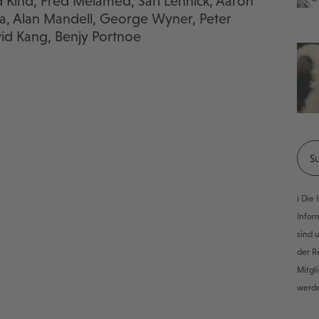
rd Kind, Fred Melamed, Sari Lennick, Aaron
la, Alan Mandell, George Wyner, Peter
id Kang, Benjy Portnoe
ℹ️ Di
Infor
sind 
der R
Mitgl
werd