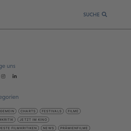
SUCHE
ge uns
egorien
LGEMEIN
CHARTS
FESTIVALS
FILME
MKRITIK
JETZT IM KINO
ESTE FILMKRITIKEN
NEWS
PRÄMIENFILME