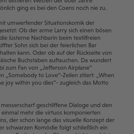
 dem Mittleren Westen der 60er Jahre
önlich ging es bei den Coens noch nie zu.
 mit umwerfender Situationskomik der
setzt: Ob der arme Larry sich einen bösen
die lüsterne Nachbarin beim textilfreien
ter Sohn sich bei der feierlichen Bar
halten kann. Oder ob auf der Rückseite von
ische Buchstaben auftauchen. Da wundert
bi zum Fan von „Jefferson Airplane“
en „Somebody to Love“-Zeilen zitiert: „When
the joy within you dies“- zugleich das Motto
messerscharf geschliffene Dialoge und den
einmal mehr die virtuos komponierten
s, der schon lange das visuelle Konzept der
r schwarzen Komödie folgt schließlich ein