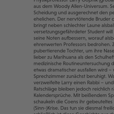
aus dem Woody Allen-Universum. Sei
Scheidung und ausgerechnet den pen
ehelichen. Der nervtötende Bruder q
bringt neben schlechter Laune alsbald
versetzungsgefährdeter Student will
seine Noten aufbessern, worauf alsb
ehrenwerten Professors bedrohen. Zu
pubertierende Tochter, um ihre Nase
lieber zu Marihuana als den Schulhefte
medizinische Routineuntersuchung 
etwas dramatischer ausfallen wird – 
Sprechzimmer zunächst beruhigt. Was
verzweifelte Larry einen Rabbi – un
Ratschläge bleiben jedoch reichlich rä
Kalendersprüche. Mit beißendem Sp
schaukeln die Coens ihr gebeuteltes
(Sinn-)Krise. Das tun sie diesmal frei