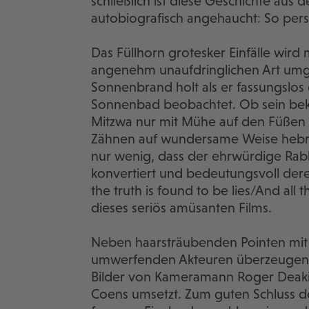
schließlich ist diese Geschichte aus
autobiografisch angehaucht: So pers
Das Füllhorn grotesker Einfälle wird
angenehm unaufdringlichen Art umge
Sonnenbrand holt als er fassungslos 
Sonnenbad beobachtet. Ob sein bekiff
Mitzwa nur mit Mühe auf den Füßen 
Zähnen auf wundersame Weise hebrä
nur wenig, dass der ehrwürdige Rab
konvertiert und bedeutungsvoll der
the truth is found to be lies/And all 
dieses seriös amüsanten Films.
Neben haarsträubenden Pointen mit 
umwerfenden Akteuren überzeugen 
Bilder von Kameramann Roger Deakin
Coens umsetzt. Zum guten Schluss de