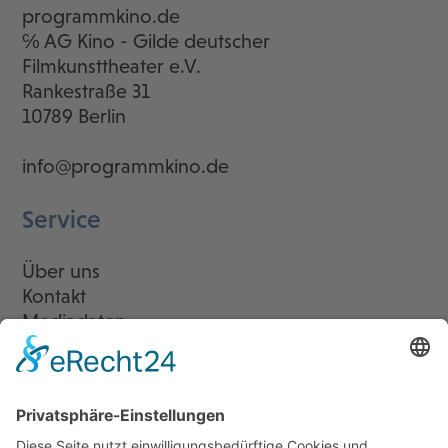
programmkino.de
℅ AG Kino - Gilde deutscher
Filmkunsttheater e.V.
Rankestraße 31
10789 Berlin
info@programmkino.de
Service
Über uns
Kontakt
Mediadaten
Newsletter
LogIn
Legal