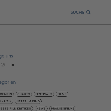
SUCHE
ge uns
egorien
LGEMEIN
CHARTS
FESTIVALS
FILME
MKRITIK
JETZT IM KINO
ESTE FILMKRITIKEN
NEWS
PRÄMIENFILME