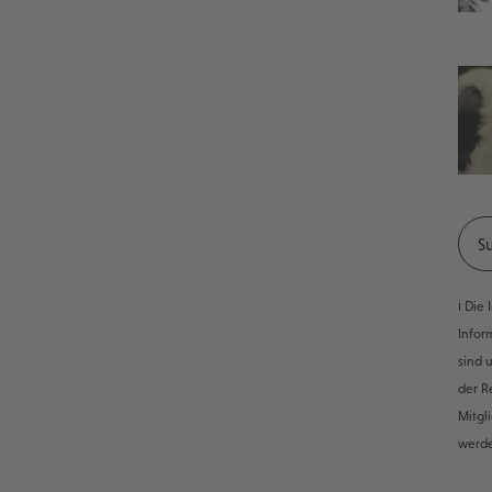
ℹ️ Di
Infor
sind 
der R
Mitgl
werd