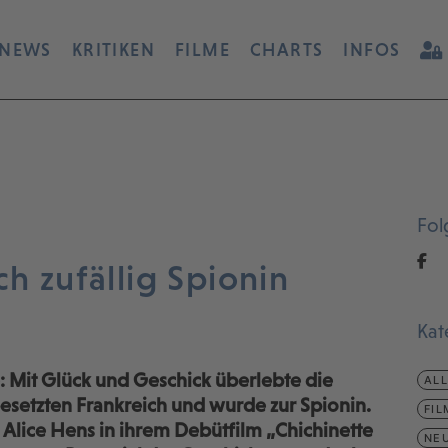
NEWS
KRITIKEN
FILME
CHARTS
INFOS
Fol
ch zufällig Spionin
Kat
: Mit Glück und Geschick überlebte die
AL
esetzten Frankreich und wurde zur Spionin.
FIL
 Alice Hens in ihrem Debütfilm „Chichinette
NEU