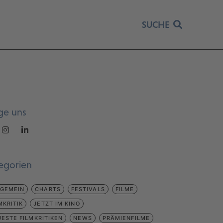
SUCHE
ge uns
egorien
LGEMEIN
CHARTS
FESTIVALS
FILME
MKRITIK
JETZT IM KINO
ESTE FILMKRITIKEN
NEWS
PRÄMIENFILME