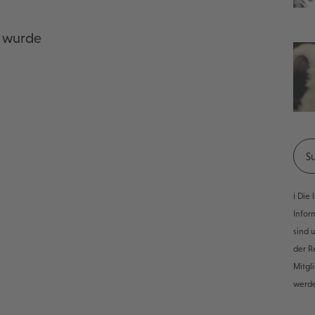
n wurde
ℹ️ Di
Infor
sind 
der R
Mitgl
werd