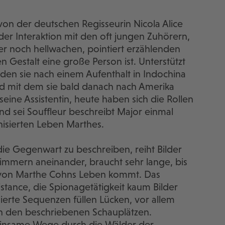
 von der deutschen Regisseurin Nicola Alice
der Interaktion mit den oft jungen Zuhörern,
r noch hellwachen, pointiert erzählenden
n Gestalt eine große Person ist. Unterstützt
en sie nach einem Aufenthalt in Indochina
nd mit dem sie bald danach nach Amerika
eine Assistentin, heute haben sich die Rollen
d sei Souffleur beschreibt Major einmal
anisierten Leben Marthes.
, die Gegenwart zu beschreiben, reiht Bilder
mmern aneinander, braucht sehr lange, bis
t von Marthe Cohns Leben kommt. Das
istance, die Spionagetätigkeit kaum Bilder
mierte Sequenzen füllen Lücken, vor allem
n den beschriebenen Schauplätzen.
einsame Wege durch die Wälder der