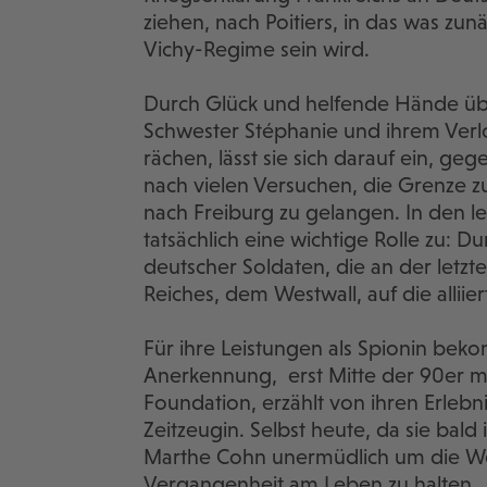
ziehen, nach Poitiers, in das was zun
Vichy-Regime sein wird.
Durch Glück und helfende Hände übe
Schwester Stéphanie und ihrem Ver
rächen, lässt sie sich darauf ein, ge
nach vielen Versuchen, die Grenze 
nach Freiburg zu gelangen. In den l
tatsächlich eine wichtige Rolle zu: Du
deutscher Soldaten, die an der letz
Reiches, dem Westwall, auf die allii
Für ihre Leistungen als Spionin be
Anerkennung, erst Mitte der 90er me
Foundation, erzählt von ihren Erlebn
Zeitzeugin. Selbst heute, da sie bald
Marthe Cohn unermüdlich um die Welt
Vergangenheit am Leben zu halten.