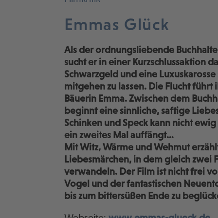
Emmas Glück
Als der ordnungsliebende Buchhalter 
sucht er in einer Kurzschlussaktion 
Schwarzgeld und eine Luxuskarosse 
mitgehen zu lassen. Die Flucht führ
Bäuerin Emma. Zwischen dem Buchha
beginnt eine sinnliche, saftige Lieb
Schinken und Speck kann nicht ewig
ein zweites Mal auffängt…
Mit Witz, Wärme und Wehmut erzähl
Liebesmärchen, in dem gleich zwei F
verwandeln. Der Film ist nicht frei v
Vogel und der fantastischen Neuentd
bis zum bittersüßen Ende zu beglück
Webseite:
www.emmas-glueck.de