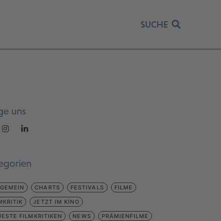
SUCHE
ge uns
egorien
LGEMEIN
CHARTS
FESTIVALS
FILME
MKRITIK
JETZT IM KINO
ESTE FILMKRITIKEN
NEWS
PRÄMIENFILME