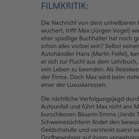
FILMKRITIK:
Die Nachricht von dem unheilbaren K
wuchert, trifft Max (Jürgen Vogel) w
eher spießige Buchhalter hat noch ga
schon alles vorbei sein? Selbst sei
Autohändler Hans (Martin Feifel), kan
er sich zur Flucht aus dem Lehrbuch
sein Leben zu beenden. Als Reiseka
der Firma. Doch Max wird beim mitte
einer der Luxuskarossen.
Die nächtliche Verfolgungsjagd durc
Autounfall und führt Max nicht ans
burschikosen Bäuerin Emma (Jordis T
Schweinezüchterin findet den bewusst
Geldschatulle und versteckt zuerst 
Dorfbewohner auf ihrem verwahrlost