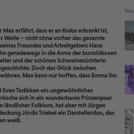
Neu
Max erfährt, dass er an Krebs erkrankt ist,
das Weite – nicht ohne vorher das gesamte
seines Freundes und Arbeitgebers Hans
t ihn geradewegs in die Arme der burschikosen
lter und der schönen Schweinezüchterin
esgeschichte. Doch das Glück zwischen
 währen. Max kann nur hoffen, dass Emma ihn
t Sven Tadikken ein ungewöhnliches
rösche sich in ein wunderbares Prinzenpaar
on ländlicher Folklore, hat aber mit Jürgen
eckung Jördis Triebel ein Darstellerduo, das
en weiß.