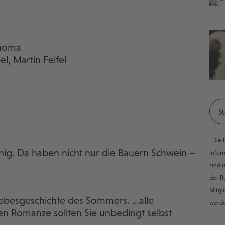
Thoma
el, Martin Feifel
ℹ️ Di
nig. Da haben nicht nur die Bauern Schwein –
Infor
sind 
der R
Mitgl
iebesgeschichte des Sommers. …alle
werd
 Romanze sollten Sie unbedingt selbst