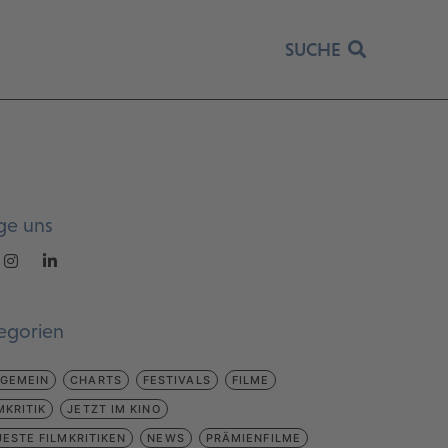
SUCHE
ge uns
egorien
LGEMEIN
CHARTS
FESTIVALS
FILME
MKRITIK
JETZT IM KINO
ESTE FILMKRITIKEN
NEWS
PRÄMIENFILME