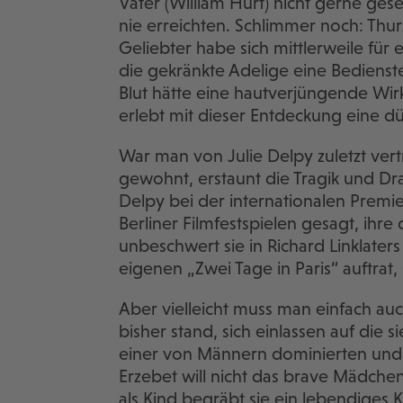
Vater (William Hurt) nicht gerne ges
nie erreichten. Schlimmer noch: Thurz
Geliebter habe sich mittlerweile für 
die gekränkte Adelige eine Bedienstet
Blut hätte eine hautverjüngende Wir
erlebt mit dieser Entdeckung eine 
War man von Julie Delpy zuletzt ver
gewohnt, erstaunt die Tragik und Dras
Delpy bei der internationalen Premi
Berliner Filmfestspielen gesagt, ihre
unbeschwert sie in Richard Linklater
eigenen „Zwei Tage in Paris“ auftrat,
Aber vielleicht muss man einfach auc
bisher stand, sich einlassen auf die s
einer von Männern dominierten und
Erzebet will nicht das brave Mädche
als Kind begräbt sie ein lebendiges 