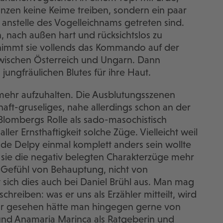
lanzen keine Keime treiben, sondern ein paar
nstelle des Vogelleichnams getreten sind.
en, nach außen hart und rücksichtslos zu
ernimmt sie vollends das Kommando auf der
wischen Österreich und Ungarn. Dann
jungfräulichen Blutes für ihre Haut.
 mehr aufzuhalten. Die Ausblutungsszenen
ft-gruseliges, nahe allerdings schon an der
Blombergs Rolle als sado-masochistisch
aller Ernsthaftigkeit solche Züge. Vielleicht weil
de Delpy einmal komplett anders sein wollte
nt sie die negativ belegten Charakterzüge mehr
in Gefühl von Behauptung, nicht von
 sich dies auch bei Daniel Brühl aus. Man mag
chreiben: was er uns als Erzähler mitteilt, wird
ehr gesehen hätte man hingegen gerne von
nd Anamaria Marinca als Ratgeberin und