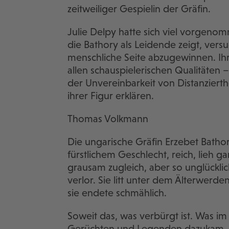
zeitweiliger Gespielin der Gräfin.
Julie Delpy hatte sich viel vorgenomme
die Bathory als Leidende zeigt, versuch
menschliche Seite abzugewinnen. Ihr i
allen schauspielerischen Qualitäten – 
der Unvereinbarkeit von Distanziert
ihrer Figur erklären.
Thomas Volkmann
Die ungarische Gräfin Erzebet Bathor
fürstlichem Geschlecht, reich, lieh 
grausam zugleich, aber so unglücklich
verlor. Sie litt unter dem Älterwer
sie endete schmählich.
Soweit das, was verbürgt ist. Was i
Gerüchten und Legenden dazukam, ist