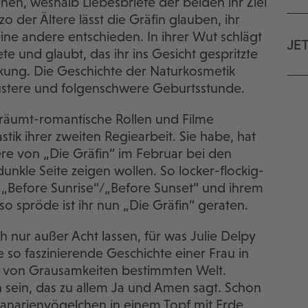
ehen, weshalb Liebesbriefe der beiden ihr Ziel
o der Ältere lässt die Gräfin glauben, ihr
eine andere entschieden. In ihrer Wut schlägt
JE
e und glaubt, das ihr ins Gesicht gespritzte
kung. Die Geschichte der Naturkosmetik
düstere und folgenschwere Geburtsstunde.
träumt-romantische Rollen und Filme
tik ihrer zweiten Regiearbeit. Sie habe, hat
ere von „Die Gräfin“ im Februar bei den
 dunkle Seite zeigen wollen. So locker-flockig-
s „Before Sunrise“/„Before Sunset“ und ihrem
 so spröde ist ihr nun „Die Gräfin“ geraten.
h nur außer Acht lassen, für was Julie Delpy
ie so faszinierende Geschichte einer Frau in
 von Grausamkeiten bestimmten Welt.
n sein, das zu allem Ja und Amen sagt. Schon
Kanarienvögelchen in einem Topf mit Erde,