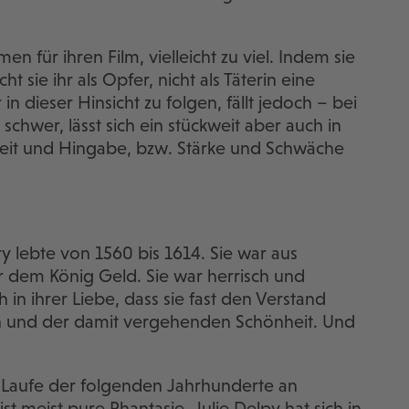
n für ihren Film, vielleicht zu viel. Indem sie
t sie ihr als Opfer, nicht als Täterin eine
n dieser Hinsicht zu folgen, fällt jedoch – bei
schwer, lässt sich ein stückweit aber auch in
heit und Hingabe, bzw. Stärke und Schwäche
y lebte von 1560 bis 1614. Sie war aus
gar dem König Geld. Sie war herrisch und
 in ihrer Liebe, dass sie fast den Verstand
den und der damit vergehenden Schönheit. Und
m Laufe der folgenden Jahrhunderte an
 meist pure Phantasie. Julie Delpy hat sich in