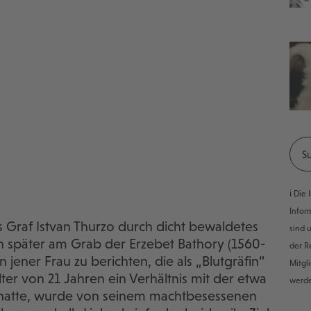
ℹ️ Di
Infor
s Graf Istvan Thurzo durch dicht bewaldetes
sind 
n später am Grab der Erzebet Bathory (1560-
der R
 jener Frau zu berichten, die als „Blutgräfin“
Mitgl
ter von 21 Jahren ein Verhältnis mit der etwa
werd
n hatte, wurde von seinem machtbesessenen