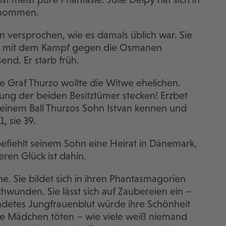
genommen.
 versprochen, wie es damals üblich war. Sie
ar mit dem Kampf gegen die Osmanen
end. Er starb früh.
e Graf Thurzo wollte die Witwe ehelichen.
ung der beiden Besitztümer stecken! Erzbet
f einem Ball Thurzos Sohn Istvan kennen und
1, sie 39.
 befiehlt seinem Sohn eine Heirat in Dänemark,
eren Glück ist dahin.
he. Sie bildet sich in ihren Phantasmagorien
eschwunden. Sie lässt sich auf Zaubereien ein –
endetes Jungfrauenblut würde ihre Schönheit
nge Mädchen töten – wie viele weiß niemand