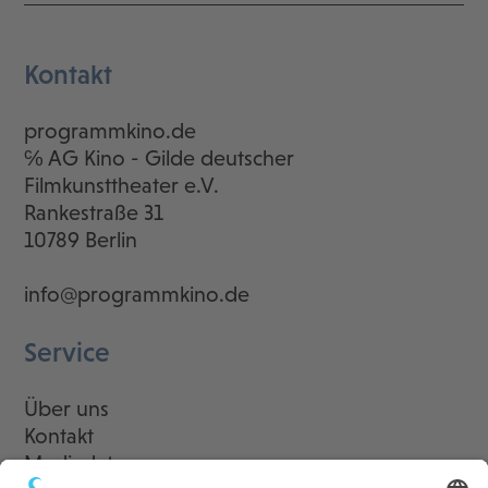
Kontakt
programmkino.de
℅ AG Kino - Gilde deutscher
Filmkunsttheater e.V.
Rankestraße 31
10789 Berlin
info@programmkino.de
Service
Über uns
Kontakt
Mediadaten