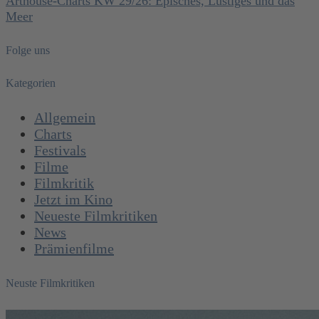
Arthouse-Charts KW 29/26: Episches, Lustiges und das
Meer
Folge uns
Kategorien
Allgemein
Charts
Festivals
Filme
Filmkritik
Jetzt im Kino
Neueste Filmkritiken
News
Prämienfilme
Neuste Filmkritiken