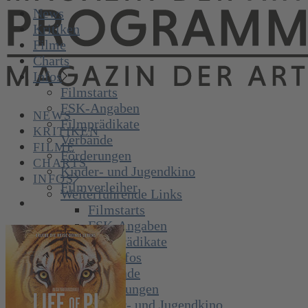
News
Kritiken
Filme
Charts
Infos
Filmstarts
FSK-Angaben
NEWS
Filmprädikate
KRITIKEN
Verbände
FILME
Förderungen
CHARTS
Kinder- und Jugendkino
INFOS
Filmverleiher
Weiterführende Links
Filmstarts
FSK-Angaben
Filmprädikate
Brancheninfos
Verbände
Förderungen
Kinder- und Jugendkino