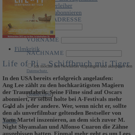
Filmverleiher
Newsletter abonnieren
E-MAIL-ADRESSE
VORNAME
Filmkritik
NACHNAME
Life of Pi – Schiffbruch mit Tiger
Ich möchte den Newsletter empfangen und akzeptiere den
Datenschutz.
In den USA bereits erfolgreich angelaufen:
Ang Lee zählt zu den hochkarätigsten Magiern
der Traumfabrik. Seine Filme sind auf Oscars
abonniert, er selbst holte bei A-Festivals mehr
Gold als jeder andere. Wer, wenn nicht er, sollte
den als unverfilmbar geltenden Bestseller von
Yann Martel inszenieren, an dem sich zuvor M.
Suche
Night Shyamalan und Alfonso Cuaron die Zähne
ausgebissen hatten. Einmal mehr geht es um Lees