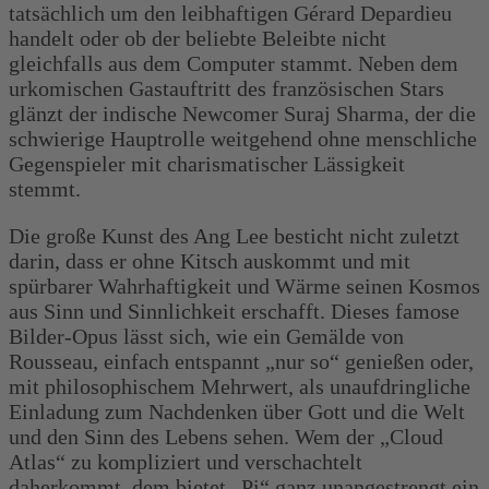
tatsächlich um den leibhaftigen Gérard Depardieu
handelt oder ob der beliebte Beleibte nicht
gleichfalls aus dem Computer stammt. Neben dem
urkomischen Gastauftritt des französischen Stars
glänzt der indische Newcomer Suraj Sharma, der die
schwierige Hauptrolle weitgehend ohne menschliche
Gegenspieler mit charismatischer Lässigkeit
stemmt.
Die große Kunst des Ang Lee besticht nicht zuletzt
darin, dass er ohne Kitsch auskommt und mit
spürbarer Wahrhaftigkeit und Wärme seinen Kosmos
aus Sinn und Sinnlichkeit erschafft. Dieses famose
Bilder-Opus lässt sich, wie ein Gemälde von
Rousseau, einfach entspannt „nur so“ genießen oder,
mit philosophischem Mehrwert, als unaufdringliche
Einladung zum Nachdenken über Gott und die Welt
und den Sinn des Lebens sehen. Wem der „Cloud
Atlas“ zu kompliziert und verschachtelt
daherkommt, dem bietet „Pi“ ganz unangestrengt ein