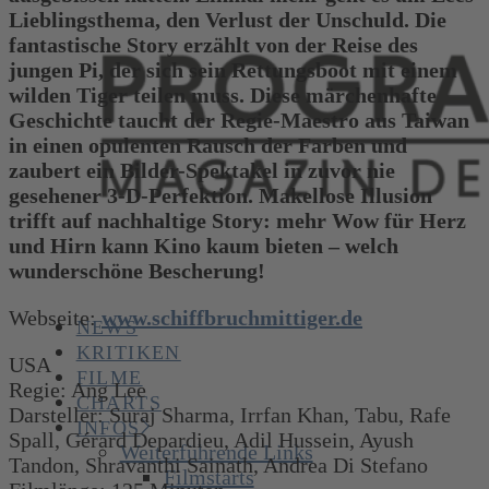
Lieblingsthema, den Verlust der Unschuld. Die
fantastische Story erzählt von der Reise des
jungen Pi, der sich sein Rettungsboot mit einem
wilden Tiger teilen muss. Diese märchenhafte
Geschichte taucht der Regie-Maestro aus Taiwan
in einen opulenten Rausch der Farben und
zaubert ein Bilder-Spektakel in zuvor nie
gesehener 3-D-Perfektion. Makellose Illusion
trifft auf nachhaltige Story: mehr Wow für Herz
und Hirn kann Kino kaum bieten – welch
wunderschöne Bescherung!
Webseite:
www.schiffbruchmittiger.de
NEWS
KRITIKEN
USA
FILME
Regie: Ang Lee
CHARTS
Darsteller: Suraj Sharma, Irrfan Khan, Tabu, Rafe
INFOS
Spall, Gérard Depardieu, Adil Hussein, Ayush
Weiterführende Links
Tandon, Shravanthi Sainath, Andrea Di Stefano
Filmstarts