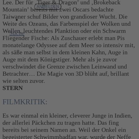
Lee. Der für ‚Tiger & Dragon’ und ‚Brokeback
Mountain’ bereits mit zwei Oscars bedachte
Taiwaner schuf Bilder von grandioser Wucht. Die
Weite des Ozeans, das Farbenspiel der Wolken und
Wellen, leuchtendes Planktion oder ein Schwarm
Suche
Fliegender Fische: Als Zuschauer erlebt man Pis
monatelange Odyssee auf dem Meer so intensiv mit,
als säße man selbst in dem kleinen Kahn, Auge in
Auge mit dem Königstiger. Mehr als je zuvor
verschwindet die Grenze zwischen Leinwand und
Betrachter… Die Magie von 3D blüht auf, brillant
wie selten zuvor.
STERN
FILMKRITIK:
Es war einmal ein kleiner, cleverer Junge in Indien,
der allerlei Päckchen zu tragen hatte. Das fing
bereits bei seinem Namen an. Weil der Onkel ein
begeisterter Schwimmbadfan war, wurde der Neffe