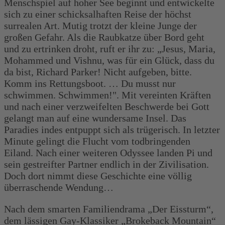
Menschspiel auf hoher See beginnt und entwickelte
sich zu einer schicksalhaften Reise der höchst
surrealen Art. Mutig trotzt der kleine Junge der
großen Gefahr. Als die Raubkatze über Bord geht
und zu ertrinken droht, ruft er ihr zu: „Jesus, Maria,
Mohammed und Vishnu, was für ein Glück, dass du
da bist, Richard Parker! Nicht aufgeben, bitte.
Komm ins Rettungsboot. … Du musst nur
schwimmen. Schwimmen!". Mit vereinten Kräften
und nach einer verzweifelten Beschwerde bei Gott
gelangt man auf eine wundersame Insel. Das
Paradies indes entpuppt sich als trügerisch. In letzter
Minute gelingt die Flucht vom todbringenden
Eiland. Nach einer weiteren Odyssee landen Pi und
sein gestreifter Partner endlich in der Zivilisation.
Doch dort nimmt diese Geschichte eine völlig
überraschende Wendung…
Nach dem smarten Familiendrama „Der Eissturm“,
dem lässigen Gay-Klassiker „Brokeback Mountain“