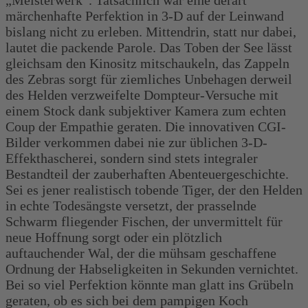
„Meisterwerk“. Tatsächlich war eine derart
märchenhafte Perfektion in 3-D auf der Leinwand
bislang nicht zu erleben. Mittendrin, statt nur dabei,
lautet die packende Parole. Das Toben der See lässt
gleichsam den Kinositz mitschaukeln, das Zappeln
des Zebras sorgt für ziemliches Unbehagen derweil
des Helden verzweifelte Dompteur-Versuche mit
einem Stock dank subjektiver Kamera zum echten
Coup der Empathie geraten. Die innovativen CGI-
Bilder verkommen dabei nie zur üblichen 3-D-
Effekthascherei, sondern sind stets integraler
Bestandteil der zauberhaften Abenteuergeschichte.
Sei es jener realistisch tobende Tiger, der den Helden
in echte Todesängste versetzt, der prasselnde
Schwarm fliegender Fischen, der unvermittelt für
neue Hoffnung sorgt oder ein plötzlich
auftauchender Wal, der die mühsam geschaffene
Ordnung der Habseligkeiten in Sekunden vernichtet.
Bei so viel Perfektion könnte man glatt ins Grübeln
geraten, ob es sich bei dem pampigen Koch