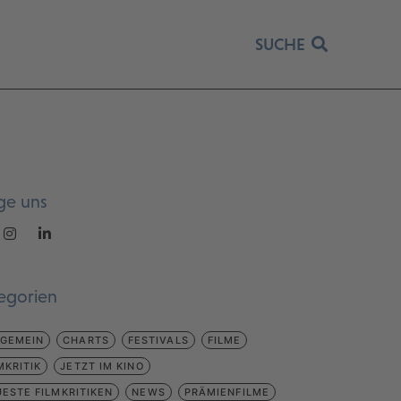
SUCHE
ge uns
egorien
LGEMEIN
CHARTS
FESTIVALS
FILME
MKRITIK
JETZT IM KINO
ESTE FILMKRITIKEN
NEWS
PRÄMIENFILME