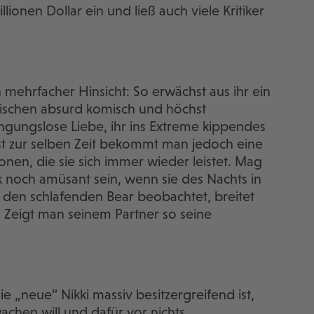
lionen Dollar ein und ließ auch viele Kritiker
 mehrfacher Hinsicht: So erwächst aus ihr ein
wischen absurd komisch und höchst
ngungslose Liebe, ihr ins Extreme kippendes
ast zur selben Zeit bekommt man jedoch eine
nen, die sie sich immer wieder leistet. Mag
ck noch amüsant sein, wenn sie des Nachts in
 den schlafenden Bear beobachtet, breitet
: Zeigt man seinem Partner so seine
e „neue“ Nikki massiv besitzergreifend ist,
achen will und dafür vor nichts