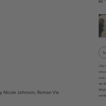
ℹ️ Di
Infor
sind 
der R
Mitgl
ley Nicole Johnson, Roman Via
werd