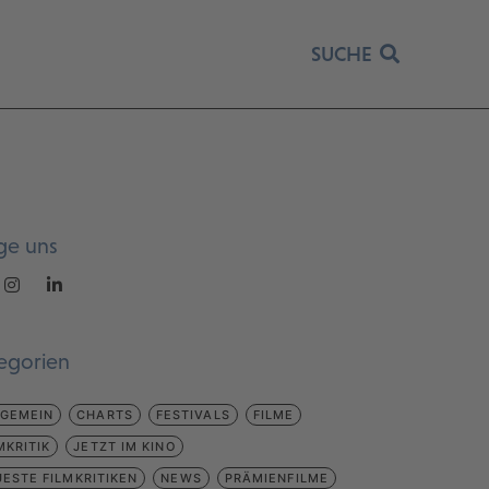
SUCHE
ge uns
egorien
LGEMEIN
CHARTS
FESTIVALS
FILME
MKRITIK
JETZT IM KINO
ESTE FILMKRITIKEN
NEWS
PRÄMIENFILME