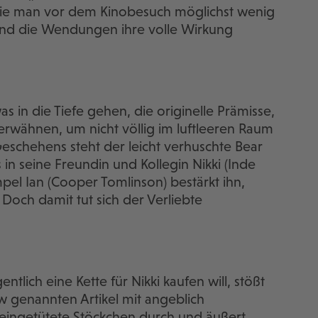
 die man vor dem Kinobesuch möglichst wenig
 und die Wendungen ihre volle Wirkung
s in die Tiefe gehen, die originelle Prämisse,
erwähnen, um nicht völlig im luftleeren Raum
schehens steht der leicht verhuschte Bear
 in seine Freundin und Kollegin Nikki (Inde
mpel Ian (Cooper Tomlinson) bestärkt ihn,
Doch damit tut sich der Verliebte
ntlich eine Kette für Nikki kaufen will, stößt
 genannten Artikel mit angeblich
 eingetütete Stöckchen durch und äußert