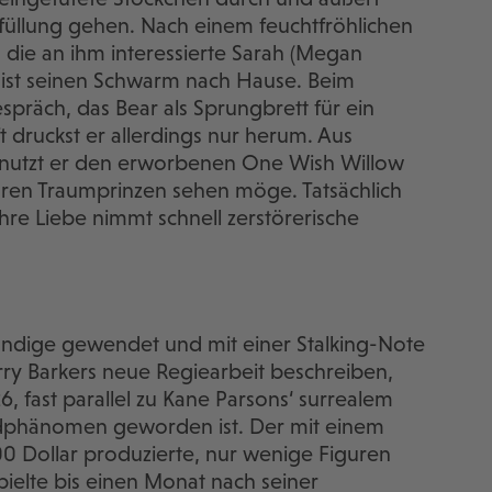
rfüllung gehen. Nach einem feuchtfröhlichen
 die an ihm interessierte Sarah (Megan
nist seinen Schwarm nach Hause. Beim
spräch, das Bear als Sprungbrett für ein
 druckst er allerdings nur herum. Aus
enutzt er den erworbenen One Wish Willow
ihren Traumprinzen sehen möge. Tatsächlich
ihre Liebe nimmt schnell zerstörerische
ndige gewendet und mit einer Stalking-Note
rry Barkers neue Regiearbeit beschreiben,
26, fast parallel zu Kane Parsons‘ surrealem
dphänomen geworden ist. Der mit einem
0 Dollar produzierte, nur wenige Figuren
ielte bis einen Monat nach seiner