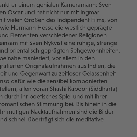
dankt er einem genialen Kameramann: Sven
n Oscar und hat nicht nur mit Ingmar
it vielen Größen des Indipendent Films, von
o wie Hermann Hesse die westlich geprägte
e und Elementen verschiedener Religionen
insam mit Sven Nykvist eine ruhige, strenge
und orientalisch geprägten Sehgewohnheiten.
beinahe manieriert, vor allem in den
afierten Originalaufnahmen aus Indien, die
it und Gegenwart zu zeitloser Gelassenheit
so dafür wie die sensibel komponierten
ellern, allen voran Shashi Kapoor (Siddharta)
 durch ihr poetisches Spiel und mit ihrer
romantischen Stimmung bei. Bis hinein in die
 sehr mutigen Nacktaufnahmen sind die Bilder
d schnell überträgt sich die meditative