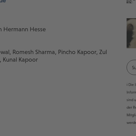
de
n Hermann Hesse
rewal, Romesh Sharma, Pincho Kapoor, Zul
d, Kunal Kapoor
ℹ️ Di
Infor
sind 
der R
Mitgl
werd