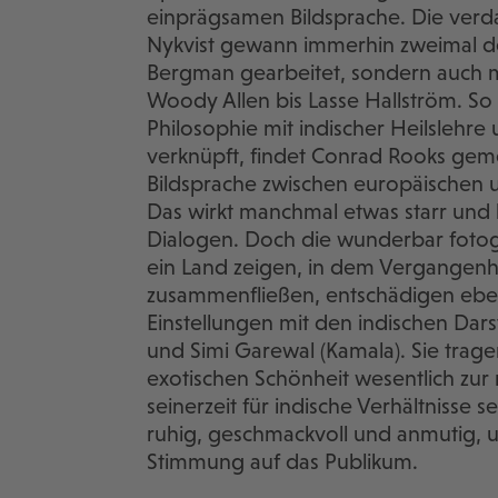
einprägsamen Bildsprache. Die ver
Nykvist gewann immerhin zweimal de
Bergman gearbeitet, sondern auch m
Woody Allen bis Lasse Hallström. S
Philosophie mit indischer Heilslehr
verknüpft, findet Conrad Rooks geme
Bildsprache zwischen europäischen 
Das wirkt manchmal etwas starr und 
Dialogen. Doch die wunderbar fotogr
ein Land zeigen, in dem Vergangenhe
zusammenfließen, entschädigen eben
Einstellungen mit den indischen Darst
und Simi Garewal (Kamala). Sie tragen
exotischen Schönheit wesentlich zur 
seinerzeit für indische Verhältnisse
ruhig, geschmackvoll und anmutig, un
Stimmung auf das Publikum.