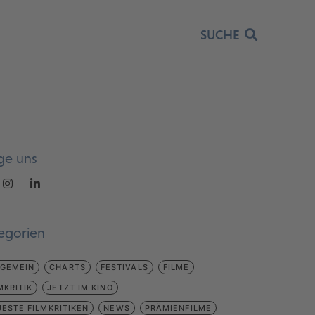
SUCHE
ge uns
egorien
LGEMEIN
CHARTS
FESTIVALS
FILME
MKRITIK
JETZT IM KINO
ESTE FILMKRITIKEN
NEWS
PRÄMIENFILME