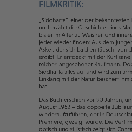
FILMKRITIK:
„Siddharta“, einer der bekanntesten
und erzählt die Geschichte eines Man
bis er im Alter zu Weisheit und inne
jeder wieder finden: Aus dem jungen 
Asket, der sich bald enttäuscht von
ergibt. Er entdeckt mit der Kurtisan
reicher, angesehener Kaufmann. Doch
Siddharta alles auf und wird zum a
Einklang mit der Natur beschert ihm 
hat.
Das Buch erschien vor 90 Jahren, u
August 1962 – das doppelte Jubiläum
wiederaufzuführen, der in Deutschla
Premiere, gezeigt wurde. Die Verfilmu
optisch und stilistisch zeigt sich Con