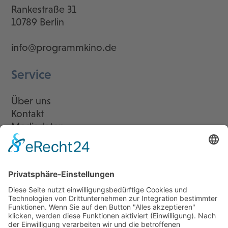
Rankestraße 31
10789 Berlin
info@programmkino.de
Service
Über uns
Kontakt
Mediadaten
Newsletter
LogIn
Legal
Impressum
Datenschutzerklärung