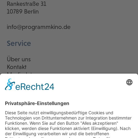
Rankestraße 31
10789 Berlin
info@programmkino.de
Service
Über uns
Kontakt
Mediadaten
Newsletter
LogIn
Legal
Impressum
Datenschutzerklärung
Cookie-Einstellungen