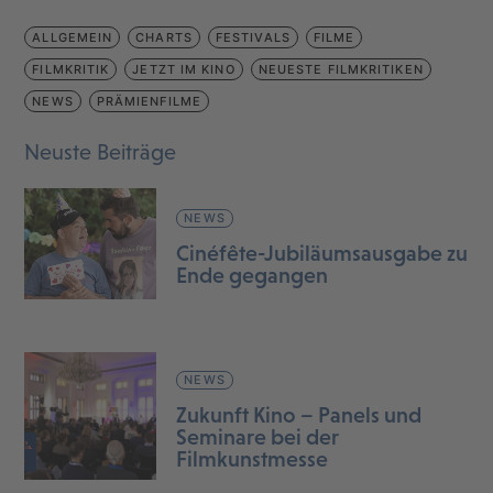
ALLGEMEIN
CHARTS
FESTIVALS
FILME
FILMKRITIK
JETZT IM KINO
NEUESTE FILMKRITIKEN
NEWS
PRÄMIENFILME
Neuste Beiträge
NEWS
Cinéfête-Jubiläumsausgabe zu
Ende gegangen
NEWS
Zukunft Kino – Panels und
Seminare bei der
Filmkunstmesse