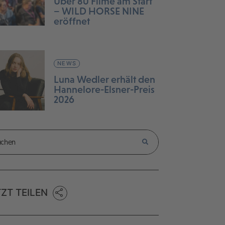
Über 80 Filme am Start
– WILD HORSE NINE
eröffnet
NEWS
Luna Wedler erhält den
Hannelore-Elsner-Preis
2026
TZT TEILEN