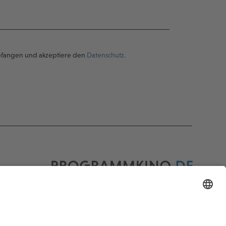
pfangen und akzeptiere den
Datenschutz.
Programmkino.de richtet sich an Film- und
Kinobegeisterte jeden Geschlechts. Zur besseren
Lesbarkeit haben wir uns aber entschlossen, auf