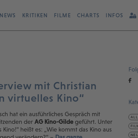
NEWS
KRITIKEN
FILME
CHARTS
INFOS
Fol
erview mit Christian
n virtuelles Kino“
Kat
ch hat ein ausführliches Gespräch mit
AL
itzenden der
AG Kino-Gilde
geführt. Unter
FIL
les Kino!“ heißt es: „Wie kommt das Kino aus
NEU
legend verändern?“ –
Das ganze