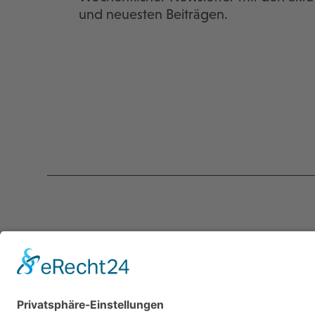
und neuesten Beiträgen.
Kontakt
Servic
programmkino.de
Über un
℅ AG Kino - Gilde deutscher
Kontakt