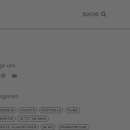
SUCHE
ge uns
egorien
LGEMEIN
CHARTS
FESTIVALS
FILME
MKRITIK
JETZT IM KINO
ESTE FILMKRITIKEN
NEWS
PRÄMIENFILME