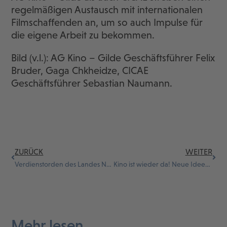
regelmäßigen Austausch mit internationalen
Filmschaffenden an, um so auch Impulse für
die eigene Arbeit zu bekommen.
Bild (v.l.): AG Kino – Gilde Geschäftsführer Felix
Bruder, Gaga Chkheidze, CICAE
Geschäftsführer Sebastian Naumann.
ZURÜCK
WEITER
Verdienstorden des Landes Nordrhein-Westfalen für Dieter Kosslick
Kino ist wieder da! Neue Ideen und Filmvielfalt bei der 23. Filmkunstmesse Leipzig 2023
Mehr lesen