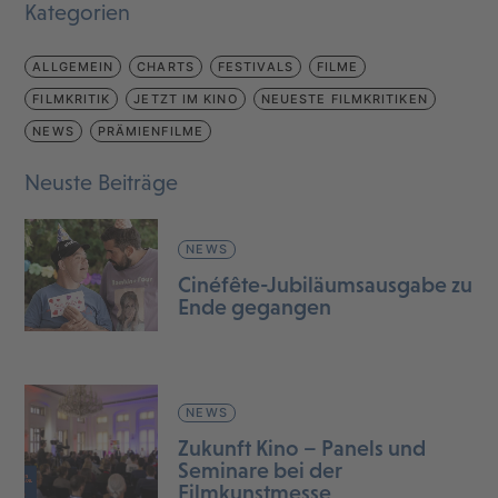
Kategorien
ALLGEMEIN
CHARTS
FESTIVALS
FILME
FILMKRITIK
JETZT IM KINO
NEUESTE FILMKRITIKEN
NEWS
PRÄMIENFILME
Neuste Beiträge
NEWS
Cinéfête-Jubiläumsausgabe zu
Ende gegangen
NEWS
Zukunft Kino – Panels und
Seminare bei der
Filmkunstmesse