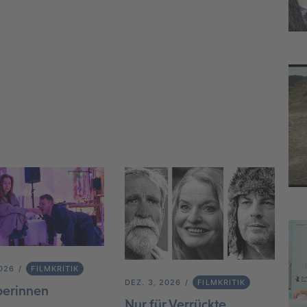
2026
FILMKRITIK
DEZ. 3, 2026
FILMKRITIK
berinnen
Nur für Verrückte