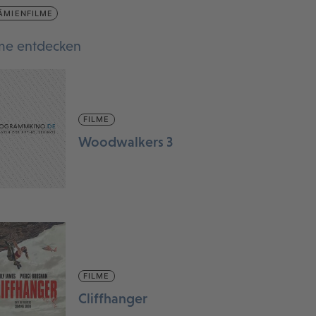
ÄMIENFILME
lme entdecken
FILME
Woodwalkers 3
FILME
Cliffhanger