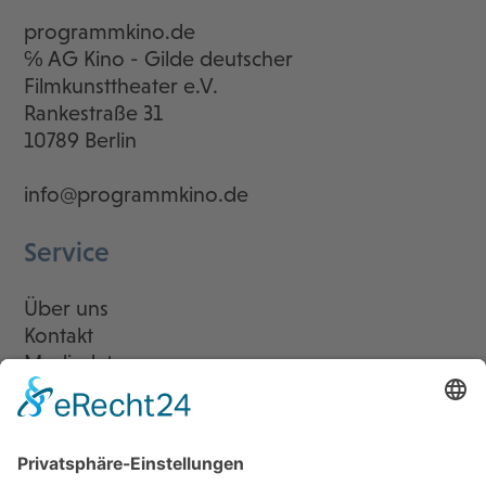
programmkino.de
℅ AG Kino - Gilde deutscher
Filmkunsttheater e.V.
Rankestraße 31
10789 Berlin
info@programmkino.de
Service
Über uns
Kontakt
Mediadaten
Newsletter
LogIn
Legal