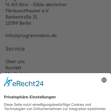
℅ AG Kino - Gilde deutscher
Filmkunsttheater e.V.
Rankestraße 31
10789 Berlin
info@programmkino.de
Service
Über uns
Kontakt
Mediadaten
Newsletter
LogIn
Legal