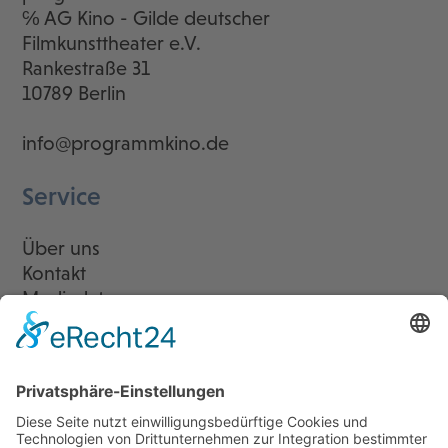
℅ AG Kino - Gilde deutscher
Filmkunsttheater e.V.
Rankestraße 31
10789 Berlin
info@programmkino.de
Service
Über uns
Kontakt
Mediadaten
Newsletter
LogIn
Legal