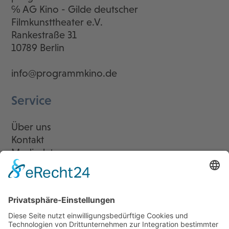
℅ AG Kino - Gilde deutscher
Filmkunsttheater e.V.
Rankestraße 31
10789 Berlin
info@programmkino.de
Service
Über uns
Kontakt
Mediadaten
Newsletter
LogIn
Legal